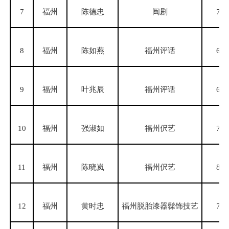
7
福州
陈德忠
闽剧
70
8
福州
陈如燕
福州评话
62
9
福州
叶兆辰
福州评话
66
10
福州
强淑如
福州伬艺
71
11
福州
陈晓岚
福州伬艺
80
12
福州
黄时忠
福州脱胎漆器髹饰技艺
70