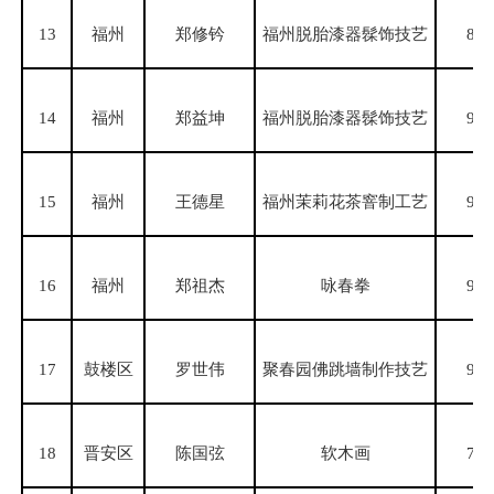
13
福州
郑修钤
福州脱胎漆器髹饰技艺
85
14
福州
郑益坤
福州脱胎漆器髹饰技艺
90
15
福州
王德星
福州茉莉花茶窨制工艺
95
16
福州
郑祖杰
咏春拳
93
17
鼓楼区
罗世伟
聚春园佛跳墙制作技艺
90
18
晋安区
陈国弦
软木画
72