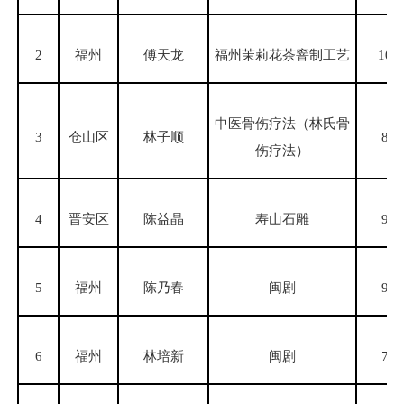
2
福州
傅天龙
福州茉莉花茶窨制工艺
100
中医骨伤疗法（林氏骨
3
仓山区
林子顺
86
伤疗法）
4
晋安区
陈益晶
寿山石雕
93
5
福州
陈乃春
闽剧
90
6
福州
林培新
闽剧
70