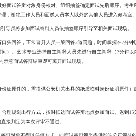
做好面试答辩对象身份核对、组织抽签确定面试先后顺序。考生
管理，谢绝工作人员和面试人员本人以外的其他人员进入候考室
由引导员将参加面试答辩人员依抽签顺序引导至相关面试现场。
行口头回答，正常晋升人员一般回答2道问题，时间掌握在7分钟
备时间）。艺术专业选择自主阐释人员先进行自主阐释（7分钟以
内示意面试答辩结束即可离开面试现场。
身份证原件的，需提供公安机关出具的纸质临时身份证明原件）
，合理规划出行方式，按时抵达面试答辩地点参加面试。迟到15
均直接判定为本次评审不通过。
试答辩对象不得以任何方式，向面试答辩评委提供影响公正评分