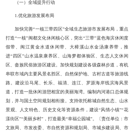
（一）全域提升行动
1.优化旅游发展布局
加快完善“一核三带四区”全域生态旅游市发展布局，重点
打造“一核”闽都文化休闲核心区，突出“三带”蓝色海滨休闲度
假带、闽江黄金水道休闲带、大樟溪山水金汤康养带，推
进“四区”山水温泉康养区、山海梦都体验区、生态人文休闲
区、畲族民俗旅游区建设。加快规划建设各级森林步道，有机
串联市域内主要风景名胜区、自然保护地、古村古道等旅游线
路。建设沿马尾、长乐、福清、连江、罗源海岸线滨海风景
道，打造一批休闲游憩相宜的美丽海湾。编制内河港口总体规
划，并与国土空间规划相衔接。支持依托榕城自然生态、山水
景观、人文特色、历史文化等资源条件，建设“风情小镇”“花
漾街区”“美丽乡村”，打造最美“幸福公园城”。〔责任单位：市
文旅局、市发改委、市自然资源和规划局、市城乡建设局、市