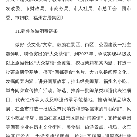
发改委、市财政局、市商务局、市人社局、市总工会、团市
委、市妇联、福州古厝集团〕
11.延伸旅游消费链条
做好“茶文化”文章。鼓励在景区、街区、公园建设一批主
题鲜明、特色突出的“大众茶馆”。到2023年，争取实现4A级及
以上旅游景区“大众茶馆”全覆盖。挖掘茉莉花茶内涵，打造一
批茶旅研学基地。擦亮“闽都美食”名片。大力弘扬闽菜文化，
发掘闽菜内涵，讲好闽菜故事，推出经典闽菜、福州名小吃，
举办闽菜宣传推广活动。评选、推荐一批闽菜类非遗代表性项
目、代表性传承人以及非遗传承示范基地。推动闽菜品牌发
展，在全市打造一批适应市民消费和游客需求的“闽菜馆”、风
味小吃品牌店，鼓励在高A级景区建设“闽菜馆”，支持聚春园
等闽菜企业在历史文化街区、美食街、旅游景点、机场、火车
站开店设点，为游客推送团餐。推进“互联网+明厨亮灶”建