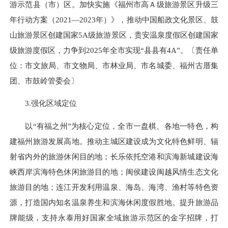
游示范县（市）区。加快实施《福州市高Ａ级旅游景区升级三
年行动方案（2021—2023年）》，推动中国船政文化景区、鼓
山旅游景区创建国家5A级旅游景区，贵安温泉度假区创建国家
级旅游度假区，力争到2025年全市实现“县县有4A”。〔责任单
位：市文旅局、市文物局、市林业局、市名城委、福州古厝集
团、市鼓岭管委会〕
3.强化区域定位
以“有福之州”为核心定位，全市一盘棋、各地一特色，构
建福州旅游发展高地。推动主城区建设成为文化特色鲜明、辐
射省内外的旅游休闲目的地；长乐依托空港和滨海新城建设海
峡西岸滨海特色休闲旅游目的地；闽侯建设闽越风情生态文化
旅游目的地；连江开发利用温泉、海岛、海湾、渔村等特色资
源，打造国内知名温泉养生和滨海休闲度假胜地。提升旅游品
牌能级，支持永泰用好国家全域旅游示范区的金字招牌，打