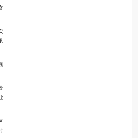
含
实
承
规
景
业
区
对