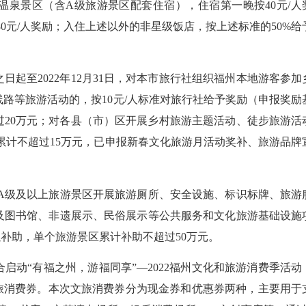
温泉景区（含A级旅游景区配套住宿），住宿第一晚按40元/人
80元/人奖励；入住上述以外的非星级饭店，按上述标准的50%给
日起至2022年12月31日，对本市旅行社组织福州本地游客参加
路等旅游活动的，按10元/人标准对旅行社给予奖励（申报奖励
超过20万元；对各县（市）区开展乡村旅游主题活动、徒步旅游活
助累计不超过15万元，已申报新春文化旅游月活动奖补、旅游品牌
3A级及以上旅游景区开展旅游厕所、安全设施、标识标牌、旅游
及图书馆、非遗展示、民俗展示等公共服务和文化旅游基础设施
以补助，单个旅游景区累计补助不超过50万元。
启动“有福之州，游福同享”—2022福州文化和旅游消费季活动
文旅消费券。本次文旅消费券分为现金券和优惠券两种，主要用于