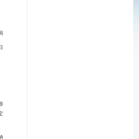
局
日
游
定
纳