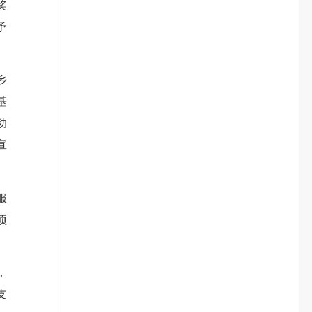
奖
予
乡
基
动
宣
服
项
，
支