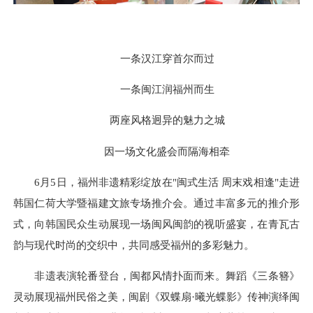
一条汉江穿首尔而过
一条闽江润福州而生
两座风格迥异的魅力之城
因一场文化盛会而隔海相牵
6月5日，福州非遗精彩绽放在"闽式生活 周末戏相逢"走进
韩国仁荷大学暨福建文旅专场推介会。通过丰富多元的推介形
式，向韩国民众生动展现一场闽风闽韵的视听盛宴，在青瓦古
韵与现代时尚的交织中，共同感受福州的多彩魅力。
非遗表演轮番登台，闽都风情扑面而来。舞蹈《三条簪》
灵动展现福州民俗之美，闽剧《双蝶扇·曦光蝶影》传神演绎闽