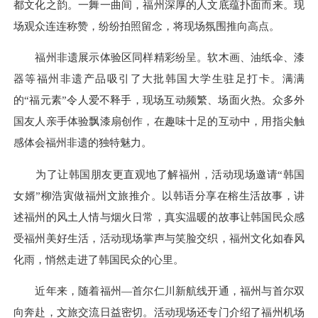
都文化之韵。一舞一曲间，福州深厚的人文底蕴扑面而来。现
场观众连连称赞，纷纷拍照留念，将现场氛围推向高点。
福州非遗展示体验区同样精彩纷呈。软木画、油纸伞、漆
器等福州非遗产品吸引了大批韩国大学生驻足打卡。满满
的“福元素”令人爱不释手，现场互动频繁、场面火热。众多外
国友人亲手体验飘漆扇创作，在趣味十足的互动中，用指尖触
感体会福州非遗的独特魅力。
为了让韩国朋友更直观地了解福州，活动现场邀请“韩国
女婿”柳浩寅做福州文旅推介。以韩语分享在榕生活故事，讲
述福州的风土人情与烟火日常，真实温暖的故事让韩国民众感
受福州美好生活，活动现场掌声与笑脸交织，福州文化如春风
化雨，悄然走进了韩国民众的心里。
近年来，随着福州—首尔仁川新航线开通，福州与首尔双
向奔赴，文旅交流日益密切。活动现场还专门介绍了福州机场