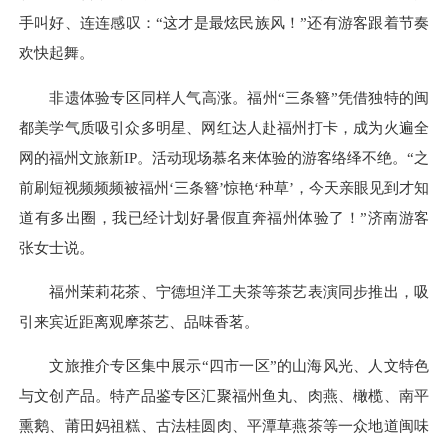
手叫好、连连感叹：“这才是最炫民族风！”还有游客跟着节奏
欢快起舞。
非遗体验专区同样人气高涨。福州“三条簪”凭借独特的闽
都美学气质吸引众多明星、网红达人赴福州打卡，成为火遍全
网的福州文旅新IP。活动现场慕名来体验的游客络绎不绝。“之
前刷短视频频频被福州‘三条簪’惊艳‘种草’，今天亲眼见到才知
道有多出圈，我已经计划好暑假直奔福州体验了！”济南游客
张女士说。
福州茉莉花茶、宁德坦洋工夫茶等茶艺表演同步推出，吸
引来宾近距离观摩茶艺、品味香茗。
文旅推介专区集中展示“四市一区”的山海风光、人文特色
与文创产品。特产品鉴专区汇聚福州鱼丸、肉燕、橄榄、南平
熏鹅、莆田妈祖糕、古法桂圆肉、平潭草燕茶等一众地道闽味