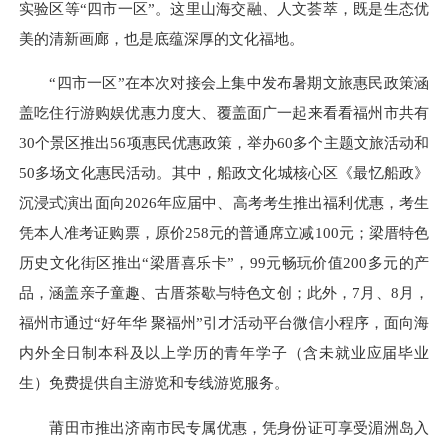
实验区等“四市一区”。这里山海交融、人文荟萃，既是生态优
美的清新画廊，也是底蕴深厚的文化福地。
“四市一区”在本次对接会上集中发布暑期文旅惠民政策涵
盖吃住行游购娱优惠力度大、覆盖面广一起来看看福州市共有
30个景区推出56项惠民优惠政策，举办60多个主题文旅活动和
50多场文化惠民活动。其中，船政文化城核心区《最忆船政》
沉浸式演出面向2026年应届中、高考考生推出福利优惠，考生
凭本人准考证购票，原价258元的普通席立减100元；梁厝特色
历史文化街区推出“梁厝喜乐卡”，99元畅玩价值200多元的产
品，涵盖亲子童趣、古厝茶歇与特色文创；此外，7月、8月，
福州市通过“好年华 聚福州”引才活动平台微信小程序，面向海
内外全日制本科及以上学历的青年学子（含未就业应届毕业
生）免费提供自主游览和专线游览服务。
莆田市推出济南市民专属优惠，凭身份证可享受湄洲岛入