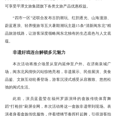
可享受平潭文旅集团旗下各类文旅产品优惠权益。
“四市一区”还联合发布古韵潮玩、红韵逐光、山海漫游、
蔚蓝逐浪、轻养慢旅等五大暑期潮玩主题15条“清新闽东北”精
品旅游线路，让游客深度领略闽东北独有的生态底色与人文底
蕴。
非遗好戏连台解锁多元魅力
本次活动将推介场景从室内延伸至户外。在济南泉城广
场，闽东北风情快闪站惊艳亮相，非遗展示、民俗展演、美食
品鉴、文旅互动轮番登场，游客沉浸式感受从容雅致、悠然松
弛的闽式生活。
此前，演员蓝盈莹在福州罗源演绎的畲族传统体育舞
蹈“打枪担”刷屏全网，本次活动将这一畲族非遗带到现场。表
演者身着畲族传统服饰，伴着铿锵节奏挥杆起舞，引得游客拍