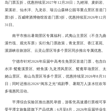
岛门票五折，优惠持续至2027年12月20日；九鲤湖、麦斜岩、
菜溪岩、仙水洋、九龙谷、瑞云山森林公园等重点景区首道门
票5折，百威啤酒博物馆首道门票3折，优惠持续至2026年12月
31日。
南平市推出暑期景区专属福利，武夷山主景区（不含九曲
溪竹筏、观光车票）实行免门票政策，青龙景区、香江茗苑、
溪源峡谷旅游区、云灵山景区等多个景区同步推出专属优惠。
宁德市针对2026年应届中高考生免景区首道门票，包含白
水洋·鸳鸯溪景区、鲤鱼溪·九龙漈风景区、鸳鸯草场景区、太
姥山景区、嵛山岛景区等多个景区，优惠持续至2026年8月31
日；同时还推出2026“闽东之光”戏剧季、暑期万人泼水狂欢等
多项惠民活动。
平潭综合实验区推出惠民举措，游客凭高速通行票根可享
受平潭文旅集团旗下产品优惠；6月至8月，2026年应届毕业生