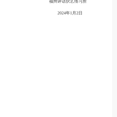
福州评话伬艺传习所
2024年1月2日