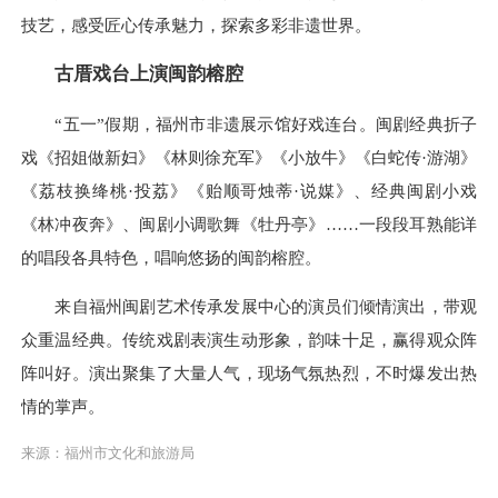
技艺，感受匠心传承魅力，探索多彩非遗世界。
古厝戏台上演闽韵榕腔
“五一”假期，福州市非遗展示馆好戏连台。闽剧经典折子
戏《招姐做新妇》《林则徐充军》《小放牛》《白蛇传·游湖》
《荔枝换绛桃·投荔》《贻顺哥烛蒂·说媒》、经典闽剧小戏
《林冲夜奔》、闽剧小调歌舞《牡丹亭》……一段段耳熟能详
的唱段各具特色，唱响悠扬的闽韵榕腔。
来自福州闽剧艺术传承发展中心的演员们倾情演出，带观
众重温经典。传统戏剧表演生动形象，韵味十足，赢得观众阵
阵叫好。演出聚集了大量人气，现场气氛热烈，不时爆发出热
情的掌声。
来源：福州市文化和旅游局