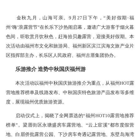
金秋九月，山海可亲。9月27日下午，“美好假期·福
州‘嗨’浪露营节”在长乐下沙热闹启幕，邀请广大游客于烟火暮
色间，听歌赏月饮秋色，赶海拾贝趣露营，迎接美好假期。本
次活动由福州市文化和旅游局、福州新区滨江滨海文旅产业片
区指挥部主办，长乐区人民政府、福州古厝集团协办。
乐游推介 造势中秋国庆福州游
本次活动以福州中秋国庆旅游推介为重点，从福州HOT露
营地推荐榜单及线路发布、中秋国庆特色旅游产品发布等多维
度，展现福州优质旅游资源。
启动仪式上，揭晓了全网票选的“福州HOT10露营地推荐
榜单”。梁厝街区永塘盛房车露营地、“云上宦溪”都市度假营
地、白眉侨批露营公园、下沙房车奇遇记露营地、东壁岛海湾