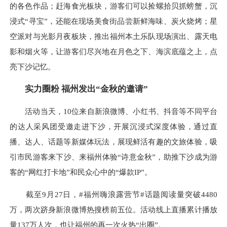
的各色作品；赶海食光板块，游客们可以捡螺拾贝抓螃蟹，沉
浸式“寻宝”，还能在现场美食街品尝新鲜海味、炭火烧烤；星
空派对与光影月夜板块，推出福州本土乐队现场演出、露天电
影和烟火等，让游客们尽兴地在月色之下、海滨底蕴之上，点
亮下沙记忆。
实力圈粉 福州发出“金秋的邀请”
活动当天，10位来自新浪微博、小红书、抖音等不同平台
的达人采风团受邀走进下沙，开展沉浸式深度体验，通过直
播、达人、话题等新媒体玩法，展现鲜活有趣的文旅体验，吸
引市民游客来下沙、来福州体验“诗意金秋”，助推下沙成为游
客的“网红打卡地”和民众心中的“爆款IP”。
截至9月27日，#福州嗨浪露营节#话题阅读量突破4480
万，两次跻身新浪微博热搜榜前五位。活动线上直播累计播放
量137万人次，也让福州的再一次火热“出圈”。