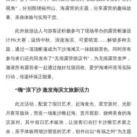
视角”，分别围绕福州山、海露营的主题，分享露营的趣味故
事、亲身体验与实用干货。
此外旅游达人与游客还积极参与了现场举办的露营帐篷设
计PK大赛，温情中秋、浪漫海滨、可爱萌宠……解锁多种主
题，通过一顶顶帐篷成为下沙海滩又一抹靓丽景色。同时所有
参与者们还共同发布了“无痕露营倡议书”，为无痕露营发声，
邀请所有露营者一起通过做好垃圾回收、爱护海滩环境等实际
行动，传递环保正能量。
“嗨”浪下沙 激发海滨文旅新活力
此次活动，配套了假日艺术、赶海食光、星空派对、光影
月夜等版块，营造一场集沙雕赶海、赏月观影、烧烤美食的海
滨派对。其中假日艺术板块，让游客们在打卡沙雕艺术展之
余，亲手体验用细沙塑造的艺术，创作出以“有福之州”为主题