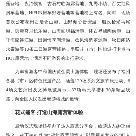
露营地、夜泊侯官、古石村临海露营地、九野小镇、百丈红风
房车营地、HiFUN房车野奢营地等营地榜上有名。同时，现场
首次公布花田古厝仓山游、山野倾心晋安游、船政拾光马尾
游、滨海赏月长乐游、山海画境福清游、怀古寻幽闽侯游、山
呼海应连江游、田园慢享闽清游、畲风海韵罗源游、秋日闲适
永泰游等10条二日游露营线路，串联县（市）区旅游打卡点与
HOT露营地，满足不同游客的出行需求。
为丰富游客中秋国庆黄金周出游体验，现场还发布了福州
各县（市）区特色旅游产品，涵盖129场系列文旅节庆活动、6
4场文艺演出及文博展览展示、33项惠民举措和30条精品线
路，向全国人民发出畅游榕城的邀请。
花式篷客 打造山海露营新体验
启动仪式现场还举办了达人露营分享会，旅游达人@Chen
浩文、@丁susu 作为“福州露营领潮人”以新颖且专业的“红人