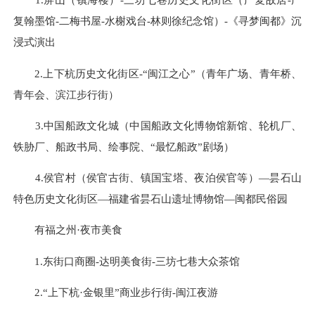
复翰墨馆-二梅书屋-水榭戏台-林则徐纪念馆）-《寻梦闽都》沉
浸式演出
2.上下杭历史文化街区-“闽江之心”（青年广场、青年桥、
青年会、滨江步行街）
3.中国船政文化城（中国船政文化博物馆新馆、轮机厂、
铁胁厂、船政书局、绘事院、“最忆船政”剧场）
4.侯官村（侯官古街、镇国宝塔、夜泊侯官等）—昙石山
特色历史文化街区—福建省昙石山遗址博物馆—闽都民俗园
有福之州·夜市美食
1.东街口商圈-达明美食街-三坊七巷大众茶馆
2.“上下杭·金银里”商业步行街-闽江夜游