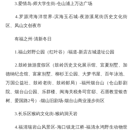
3.爱情岛-师大学生街-仓山浦上万达广场
4.罗源湾海洋世界-滨海玉石城-夜游溪尾街历史文化街
区、凤山文创夜市
有福之州·清新冬日
1.福山郊野公园（红叶谷）/福道-新店古城遗址公园
2.鼓岭旅游度假区（鼓岭历史文化展示馆、宜夏别墅、加
德纳纪念馆、富家别墅、柳杉王公园、大梦书屋、百年泳池、
万国公益社、鼓岭老街、鼓岭邮局）-福州烟台山（仓山影剧
院、烟台山公园、乐群楼、闽海关税务司官邸、石厝教堂银杏
树、爱国路2号）-烟山旧剧场-烟台山商业漫步街区
3.长乐区猴屿文化街-猴屿洞天岩
4.福清瑞岩山风景区-海口镇龙江桥-福清永鸿野生动物世