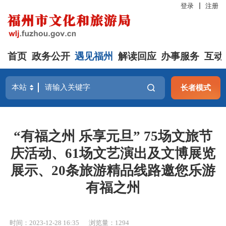
登录
注册
首页
政务公开
遇见福州
解读回应
办事服务
互动
长者模式
“有福之州 乐享元旦” 75场文旅节
庆活动、61场文艺演出及文博展览
展示、20条旅游精品线路邀您乐游
有福之州
时间：2023-12-28 16:35
浏览量：1294