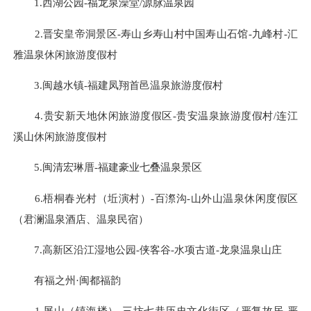
1.西湖公园-福龙泉澡堂/源脉温泉园
2.晋安皇帝洞景区-寿山乡寿山村中国寿山石馆-九峰村-汇
雅温泉休闲旅游度假村
3.闽越水镇-福建凤翔首邑温泉旅游度假村
4.贵安新天地休闲旅游度假区-贵安温泉旅游度假村/连江
溪山休闲旅游度假村
5.闽清宏琳厝-福建豪业七叠温泉景区
6.梧桐春光村（
坵演村
）-百漈沟-山外山温泉休闲度假区
（君澜温泉酒店、温泉民宿）
7.高新区沿江湿地公园-侠客谷-水项古道-龙泉温泉山庄
有福之州·闽都福韵
1.屏山（镇海楼）-三坊七巷历史文化街区（严复故居-严