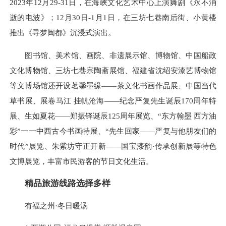
2023年12月29-31日，在海峡文化艺术中心上演舞剧《永不消
逝的电波》；12月30日-1月1日，在三坊七巷南后街、小黄楼
推出《寻梦闽都》沉浸式演出。
图书馆、美术馆、画院、非遗展示馆、博物馆、中国船政
文化博物馆、三坊七巷宗陶斋展馆、福建省沈绍安漆艺博物馆
等文博场馆还开设茗馨墨缘——茶文化书画作品展、中国当代
草书展、展卷马江 挂帆沧海——纪念严复先生诞辰170周年特
展、生如夏花——郑振铎诞辰125周年展览、“东方翰墨 西方油
彩”一一中西古今书画特展、“先生回家——严复与他朋友们的
时代”展览、朱紫坊守正开新——国宝漆韵·传承创新展等特色
文博展览，丰富市民游客的节日文化生活。
精品旅游线路选择多样
有福之州·冬日暖汤