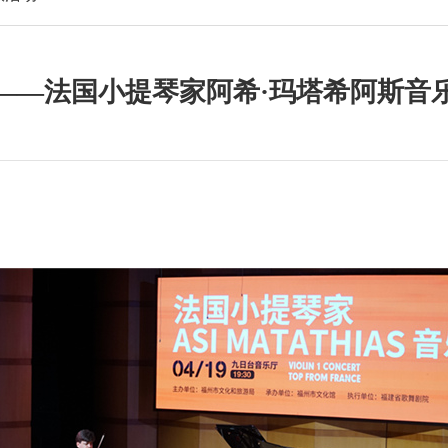
——法国小提琴家阿希·玛塔希阿斯音