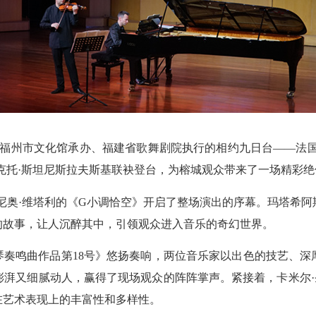
福州市文化馆承办、福建省歌舞剧院执行的相约九日台——法国
克托·斯坦尼斯拉夫斯基联袂登台，为榕城观众带来了一场精彩
奥·维塔利的《G小调恰空》开启了整场演出的序幕。玛塔希阿
的故事，让人沉醉其中，引领观众进入音乐的奇幻世界。
奏鸣曲作品第18号》悠扬奏响，两位音乐家以出色的技艺、深
湃又细腻动人，赢得了现场观众的阵阵掌声。紧接着，卡米尔·
在艺术表现上的丰富性和多样性。