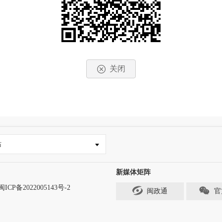
关闭
站
新媒体矩阵
闽ICP备2022005143号-2
闽政通
官