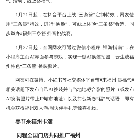
气”活动，线上簪福气。
1月21日起，在抖音平台上线“三条簪”定制特效，网友使
用“三条簪”特效，进行“换脸”，可线上体验“三条簪”妆造。同
步举办#福州三条簪 抖音挑战赛。
1月27日起，全国网友可通过微信小程序“福游指南”，在
小程序主页AI界面参与游戏，实现一键AI换装拍照，云生成福
州特色“三条簪”换装照片。
网友可在微博、小红书等社交媒体平台带#来福州 簪福气#
相关话题下发布自己AI换装并与当地地标合影的照片（或发布
AI换装照片带上IP城市地址）以及共贺新春“福”气话语，即有
机会获得福州双人游/周边伴手礼等惊喜礼物。
春节来福州卡溜
同程全国门店共同推广福州