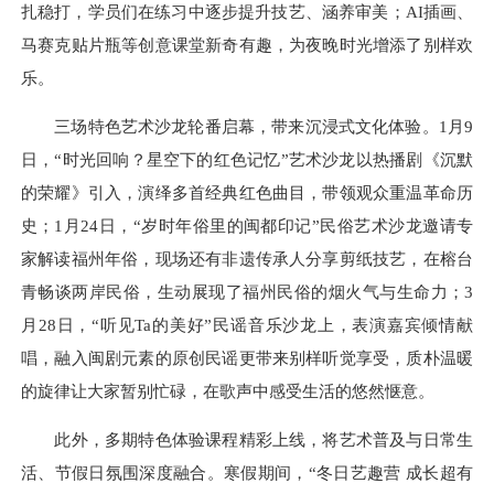
扎稳打，学员们在练习中逐步提升技艺、涵养审美；AI插画、
马赛克贴片瓶等创意课堂新奇有趣，为夜晚时光增添了别样欢
乐。
三场特色艺术沙龙轮番启幕，带来沉浸式文化体验。1月9
日，“时光回响？星空下的红色记忆”艺术沙龙以热播剧《沉默
的荣耀》引入，演绎多首经典红色曲目，带领观众重温革命历
史；1月24日，“岁时年俗里的闽都印记”民俗艺术沙龙邀请专
家解读福州年俗，现场还有非遗传承人分享剪纸技艺，在榕台
青畅谈两岸民俗，生动展现了福州民俗的烟火气与生命力；3
月28日，“听见Ta的美好”民谣音乐沙龙上，表演嘉宾倾情献
唱，融入闽剧元素的原创民谣更带来别样听觉享受，质朴温暖
的旋律让大家暂别忙碌，在歌声中感受生活的悠然惬意。
此外，多期特色体验课程精彩上线，将艺术普及与日常生
活、节假日氛围深度融合。寒假期间，“冬日艺趣营 成长超有