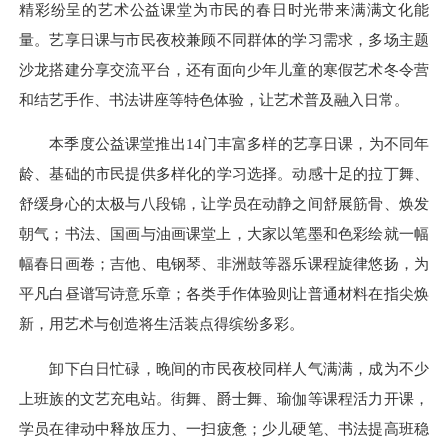
精彩纷呈的艺术公益课堂为市民的春日时光带来满满文化能
量。艺享日课与市民夜校兼顾不同群体的学习需求，多场主题
沙龙搭建分享交流平台，还有面向少年儿童的寒假艺术冬令营
和结艺手作、书法讲座等特色体验，让艺术普及融入日常。
本季度公益课堂推出14门丰富多样的艺享日课，为不同年
龄、基础的市民提供多样化的学习选择。动感十足的拉丁舞、
舒缓身心的太极与八段锦，让学员在动静之间舒展筋骨、焕发
朝气；书法、国画与油画课堂上，大家以笔墨和色彩绘就一幅
幅春日画卷；吉他、电钢琴、非洲鼓等器乐课程旋律悠扬，为
平凡白昼谱写诗意乐章；各类手作体验则让普通材料在指尖焕
新，用艺术与创造将生活装点得缤纷多彩。
卸下白日忙碌，晚间的市民夜校同样人气满满，成为不少
上班族的文艺充电站。街舞、爵士舞、瑜伽等课程活力开课，
学员在律动中释放压力、一扫疲惫；少儿硬笔、书法提高班稳