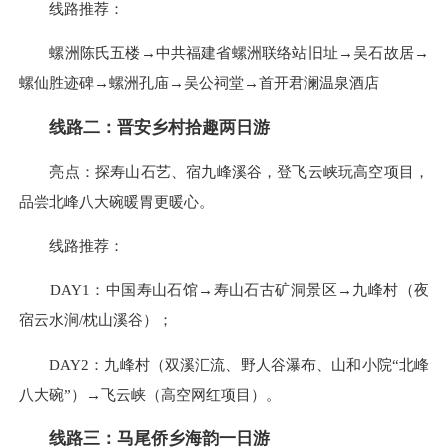
线路推荐：
螺洲陈氏五楼→中共福建省螺洲联络站旧址→吴石故居→
螺仙胜迹碑→螺洲孔庙→吴公祠堂→首开君澜温泉酒店
线路二：晋安乡村拾趣两日游
亮点：探寿山石艺、宿九峰溪谷，登飞云峡玩高空项目，
品尝北峰八大碗暖胃更暖心。
线路推荐：
DAY1：中国寿山石馆→寿山石古矿洞景区→九峰村（夜
宿云水涧/枕山溪谷）；
DAY2：九峰村（双溪汇流、野人谷瀑布、山和小院“北峰
八大碗”）→飞云峡（高空网红项目）。
线路三：马尾侨乡海韵一日游