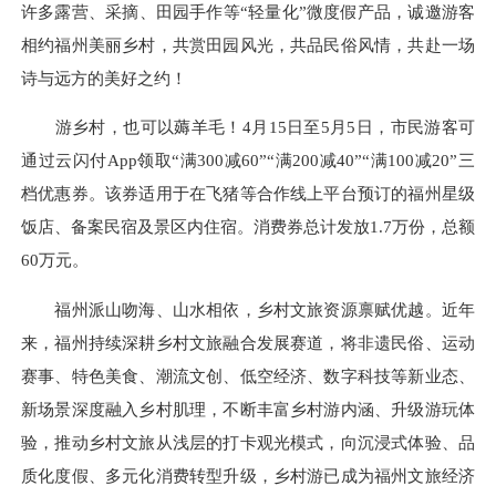
许多露营、采摘、田园手作等“轻量化”微度假产品，诚邀游客
相约福州美丽乡村，共赏田园风光，共品民俗风情，共赴一场
诗与远方的美好之约！
游乡村，也可以薅羊毛！4月15日至5月5日，市民游客可
通过云闪付App领取“满300减60”“满200减40”“满100减20”三
档优惠券。该券适用于在飞猪等合作线上平台预订的福州星级
饭店、备案民宿及景区内住宿。消费券总计发放1.7万份，总额
60万元。
福州派山吻海、山水相依，乡村文旅资源禀赋优越。近年
来，福州持续深耕乡村文旅融合发展赛道，将非遗民俗、运动
赛事、特色美食、潮流文创、低空经济、数字科技等新业态、
新场景深度融入乡村肌理，不断丰富乡村游内涵、升级游玩体
验，推动乡村文旅从浅层的打卡观光模式，向沉浸式体验、品
质化度假、多元化消费转型升级，乡村游已成为福州文旅经济