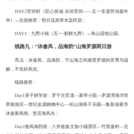
DAY2官圳村（匠心筑福 乐动官圳——五一非遗劳动嘉年
华）→住宿推荐：明月花房草木染民宿；
DAY3：九野小镇（五一·躬耕九野）→朱山湿地公园。
线路九：“沐畲风，品海韵”山海罗源两日游
亮点：沐畲风、品海韵，于山海之间感受罗源的灵秀与温
婉，不负好风光。
线路推荐：
Day1亲子研学游：罗宁古官道—新亭小院—罗源湾海洋世
界旅游区—世纪金源购物中心—松山湖亲子乐园—集装箱夜市
沐畲家风情、赏滨海风光；
Day2畲风海韵游：八井畲族文旅小镇景区—竹里畲村—北