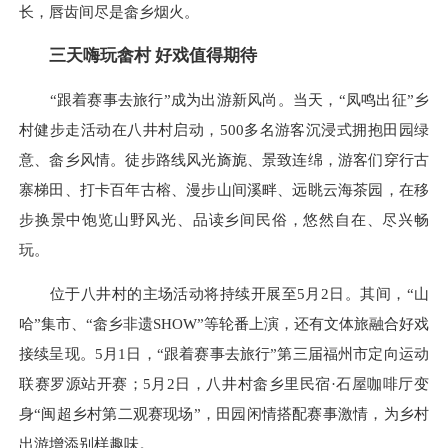
长，唇齿间尽是畲乡烟火。
三天嗨玩畲村 好戏值得期待
“跟着赛事去旅行”成为出游新风尚。当天，“凤鸣出征”乡
村健步走活动在八井村启动，500多名游客沉浸式拥抱田园绿
意、畲乡风情。徒步路线风光旖旎、景致连绵，游客们穿行古
寨梯田、打卡百年古榕、漫步山间溪畔、远眺云海茶园，在移
步换景中饱览山野风光、品读乡间民俗，悠然自在、尽兴畅
玩。
位于八井村的主场活动将持续开展至5月2日。其间，“山
哈”集市、“畲乡非遗SHOW”等轮番上演，还有文体旅融合好戏
接续呈现。5月1日，“跟着赛事去旅行”第三届福州市定向运动
联赛罗源站开赛；5月2日，八井村畲乡里民宿·石屋咖啡厅变
身“闽超乡村第二观赛现场”，田园闲情搭配赛事激情，为乡村
出游增添别样趣味。