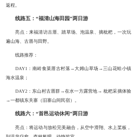
返程。
线路五：“福清山海田园”两日游
亮点：来福清访古厝、踏草场、泡温泉、摘枇杷，一次玩
遍山海、古厝与田野。
线路推荐：
DAY1：南岭食菜厝古村落→大姆山草场→三山花蛤小镇
海水温泉；
DAY2：东山村古厝群→在水一方露营地→ 枇杷采摘体验
→一都镇东关寨（旧寨山间民宿）。
线路六：“首邑运动休闲”两日游
亮点：将运动与放松完美融合，从空中滑翔、水上桨板，
到温泉疗愈、森林氧吧，动静皆宜。