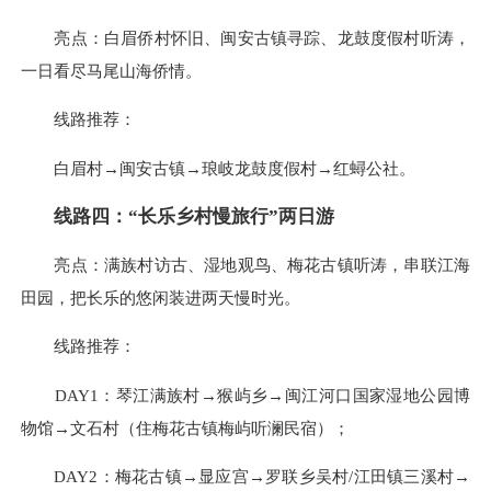
亮点：白眉侨村怀旧、闽安古镇寻踪、龙鼓度假村听涛，
一日看尽马尾山海侨情。
线路推荐：
白眉村→闽安古镇→琅岐龙鼓度假村→红蟳公社。
线路四：“长乐乡村慢旅行”两日游
亮点：满族村访古、湿地观鸟、梅花古镇听涛，串联江海
田园，把长乐的悠闲装进两天慢时光。
线路推荐：
DAY1：琴江满族村→猴屿乡→闽江河口国家湿地公园博
物馆→文石村（住梅花古镇梅屿听澜民宿）；
DAY2：梅花古镇→显应宫→罗联乡吴村/江田镇三溪村→