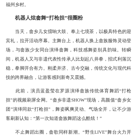
福州乡村。
机器人
炫畲舞
“打枪担”
很圈粉
当天，畲乡儿女擂响大鼓、奉上七境茶，以极具特色的迎
宾礼，拉开活动序幕。主舞台上，机器人换上畲族服饰灵动登
场，与畲族少女同台演绎畲舞，科技感舞姿别具韵味。转瞬
间，机器人又与非遗代表性传承人比划起八井拳，招式利落沉
稳，拳脚开合有力。刚柔并济、古今交融，传统文化与现代科
技的跨界融合，让游客感到新奇又震撼。
此前，演员蓝盈莹在罗源演绎畲族传统体育舞蹈“打枪
担”的视频刷屏全网。“畲乡非遗SHOW”现场，高颜值“畲乡女
团”演绎同款“打枪担”，舞姿飒爽灵动、气场全开，让不少游
客刷新认知：“第一次知道畲族舞蹈这么酷炫！”
不止舞蹈出圈，畲歌同样新潮。“野生LIVE”舞台火力开