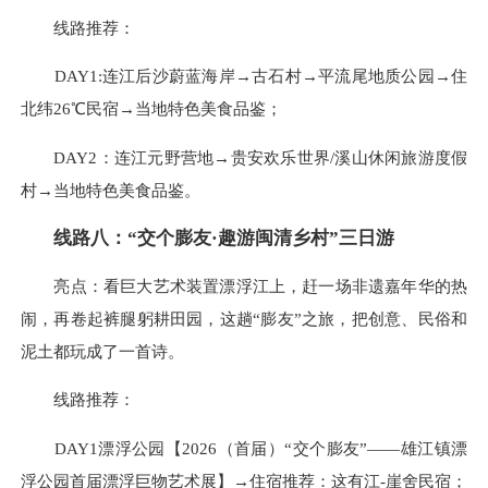
线路推荐：
DAY1:连江后沙蔚蓝海岸→古石村→平流尾地质公园→住
北纬26℃民宿→当地特色美食品鉴；
DAY2：连江元野营地→贵安欢乐世界/溪山休闲旅游度假
村→当地特色美食品鉴。
线路八：“交个膨友·趣游闽清乡村”三日游
亮点：看巨大艺术装置漂浮江上，赶一场非遗嘉年华的热
闹，再卷起裤腿躬耕田园，这趟“膨友”之旅，把创意、民俗和
泥土都玩成了一首诗。
线路推荐：
DAY1漂浮公园【2026（首届）“交个膨友”——雄江镇漂
浮公园首届漂浮巨物艺术展】→住宿推荐：这有江-崖舍民宿；