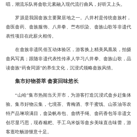
唱，潮流乐队将畲歌元素融入现代流行曲风，好听又上头。
罗源是我国畲族主要聚居地之一。八井村是传统畲族村，
畲医畲药、畲族服饰、八井拳、苎布织染、畲族山歌等非遗代
表性项目在此薪火相传。
在畲族非遗民俗互动体验区，游客换上精美凤凰装，拍摄
畲风写真；跟随非遗代表性传承人学习八井拳、畲族山歌，品
读畲族“药食同源”的养生文化，沉浸式领略畲族风情。
集市好物荟萃 畲宴回味悠长
“山哈”集市热闹当天开市，为游客打造沉浸式畲乡赶集体
验。集市好物云集，七境茶、青梅酒、李干蜜饯、山茶油等农
特产品琳琅满目，畲染帆布包、畲绣手绳、畲药香包等非遗文
创尽显巧思，现舂糍粑、手工乌米饭等畲乡美味直击味蕾，游
客逛吃畅游惬意十足。