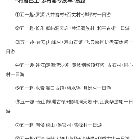
“
村游巴士·乡村游专线车
”线路
①五一趣·罗源|八井畲村+百丈村+洋坪村一日游
②五一趣·长乐|猴屿洞天岩+琴江满族村+和平古街一日游
③五一趣·晋安|九峰村+寿山石馆+飞云峡围炉煮茶休闲一
日游
④五一趣·连江|定海湾沙滩+黄岐烟墩顶灯塔+古石村+同心
村一日游
⑤五一趣·永泰|嵩口古镇+榕水谣+月洲村一日游
⑥五一趣·仓山|螺洲古镇+猴屿洞天岩+闽江豪华游轮一日
游
⑦五一趣·闽侯|旗山+侯官村+雪峰村一日游
⑧五一趣·福清|南岭大姆山草场+弥勒岩+利桥古街一日游