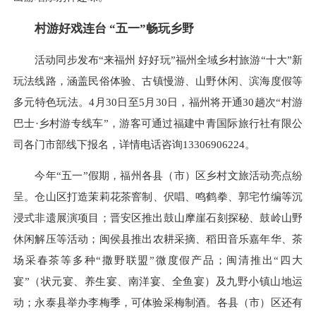
村游好戏连台 “五一”畅玩乡野
活动同步发布“来福州 好好玩”福州全域乡村旅游“十大”新
玩法线路，涵盖民俗体验、古镇慢游、山野休闲、滨海度假等
多元特色玩法。4月30日至5月30日，福州将开通30趟次“村游
巴士·乡村游专线车”，游客可通过福建中青国际旅行社有限公
司各门市部线下报名，详情电话咨询13306906224。
今年“五一”假期，福州各县（市）区乡村文旅活动亮点纷
呈。仓山区打造茉莉花茶窨制、伬唱、鸣鹤拳、郭宅竹编等沉
浸式非遗展演项目；晋安区推出鼓山摩崖石刻探秘、鼓岭山野
休闲解压等活动；闽侯县推出农耕采摘、稻田音乐嘉年华、茶
场采春茶等多种“撒野联盟”微度假产品；闽清推出“四大
宴”（状元宴、养生宴、南洋宴、全鱼宴）及九野小镇山地运
动；永泰县举办李梅季，可体验采梅制酒。各县（市）区还有