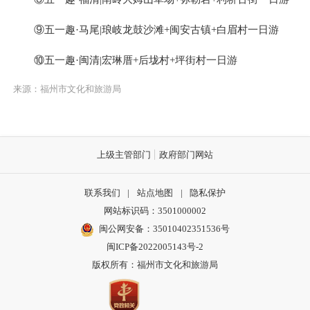
⑨五一趣·马尾|琅岐龙鼓沙滩+闽安古镇+白眉村一日游
⑩五一趣·闽清|宏琳厝+后垅村+坪街村一日游
来源：福州市文化和旅游局
上级主管部门
政府部门网站
联系我们
|
站点地图
|
隐私保护
网站标识码：3501000002
闽公网安备：35010402351536号
闽ICP备2022005143号-2
版权所有：福州市文化和旅游局