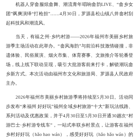
机器人穿畲服炫畲舞、潮流青年唱响畲韵LIVE、“畲乡女
团”飒爽演绎“打枪担”……4月30日，罗源县松山镇八井畲村刮
起科技风和潮流风。
当天，有福之州·乡约村游——2026年福州市美丽乡村旅
游季主场活动在此举办。“畲风海韵”与前沿科技激情碰撞，非
遗体验、民俗展演、烟火市集、体育赛事、文旅推介等轮番登
场，线上线下联动呈现，吸引大批游客前来打卡，解锁潮玩畲
乡新方式。本次活动由福州市文化和旅游局、罗源县人民政府
主办。
2026年福州市美丽乡村旅游季将持续至5月30日。活动同
步发布“来福州 好好玩”福州全域乡村旅游“十大”新玩法线路、
系列活动及优惠政策，并于4月30日至5月30日开通30趟次“村
游巴士·乡村游专线车”，一站式串联乡村景点，让游客在福州
乡村好好玩（hǎo hao wán），感受好好玩（hǎo hǎo wán）的