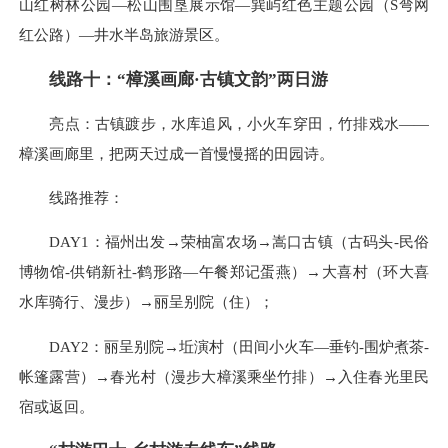
山红树林公园—松山围垦展示馆—巽屿红色主题公园（S弯网
红公路）—井水半岛旅游景区。
线路十：“樟溪画廊·古镇文韵”两日游
亮点：古镇踱步，水库追风，小火车穿田，竹排戏水——
樟溪画廊里，把两天过成一首慢慢摇的田园诗。
线路推荐：
DAY1：福州出发→荣柚富农场→嵩口古镇（古码头-民俗
博物馆-供销新社-鹤形路—午餐郑记蛋燕）→大喜村（环大喜
水库骑行、漫步）→丽呈别院（住）；
DAY2：丽呈别院→坵演村（田间小火车—垂钓-围炉煮茶-
帐篷露营）→春光村（漫步大樟溪乘坐竹排）→入住春光里民
宿或返回。