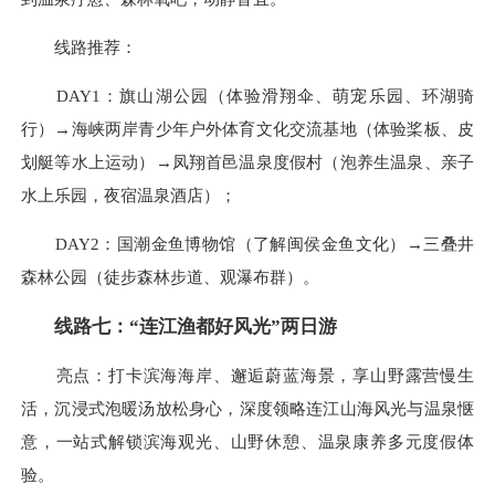
线路推荐：
DAY1：旗山湖公园（体验滑翔伞、萌宠乐园、环湖骑
行）→海峡两岸青少年户外体育文化交流基地（体验桨板、皮
划艇等水上运动）→凤翔首邑温泉度假村（泡养生温泉、亲子
水上乐园，夜宿温泉酒店）；
DAY2：国潮金鱼博物馆（了解闽侯金鱼文化）→三叠井
森林公园（徒步森林步道、观瀑布群）。
线路七：“连江渔都好风光”两日游
亮点：打卡滨海海岸、邂逅蔚蓝海景，享山野露营慢生
活，沉浸式泡暖汤放松身心，深度领略连江山海风光与温泉惬
意，一站式解锁滨海观光、山野休憩、温泉康养多元度假体
验。