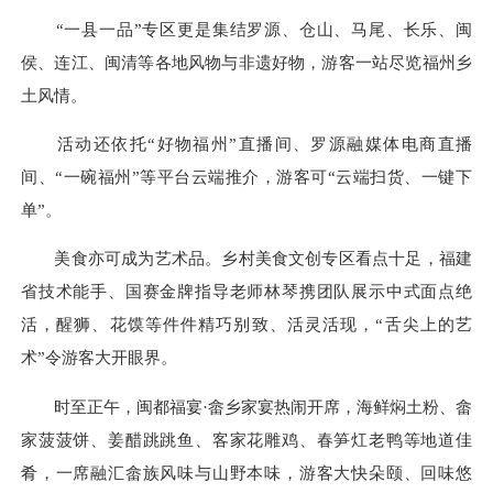
“一县一品”专区更是集结罗源、仓山、马尾、长乐、闽
侯、连江、闽清等各地风物与非遗好物，游客一站尽览福州乡
土风情。
活动还依托“好物福州”直播间、罗源融媒体电商直播
间、“一碗福州”等平台云端推介，游客可“云端扫货、一键下
单”。
美食亦可成为艺术品。乡村美食文创专区看点十足，福建
省技术能手、国赛金牌指导老师林琴携团队展示中式面点绝
活，醒狮、花馍等件件精巧别致、活灵活现，“舌尖上的艺
术”令游客大开眼界。
时至正午，闽都福宴·畲乡家宴热闹开席，海鲜焖土粉、畲
家菠菠饼、姜醋跳跳鱼、客家花雕鸡、春笋灴老鸭等地道佳
肴，一席融汇畲族风味与山野本味，游客大快朵颐、回味悠