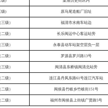
级)
梁厝历史街区内
级)
原马尾造船厂旧址
（三级）
福清市水南车站边
（二级）
长乐闽运中心客运站旁
（三级）
永泰县动车站架空层负一层
（二级）
罗源县罗川路13号
（三级）
闽清县东桥镇闽清北站旁
（二级）
连江县丹凤东路61号连江汽车站
（二级）
闽侯县竹岐乡竹岐街151号
（二级）
福州市闽侯县上街镇广贤路5号