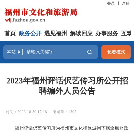
登录
注册
首页
政务公开
遇见福州
解读回应
办事服务
互动
长者模式
2023年福州评话伬艺传习所公开招
聘编外人员公告
时间：2023-10-30 17:18
浏览量：1393
福州评话伬艺传习所为福州市文化和旅游局下属全额财政